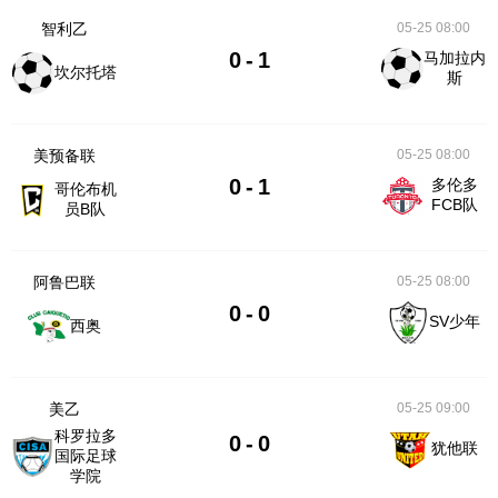
智利乙
05-25 08:00
0
-
1
马加拉内
坎尔托塔
斯
美预备联
05-25 08:00
0
-
1
多伦多
哥伦布机
FCB队
员B队
阿鲁巴联
05-25 08:00
0
-
0
SV少年
西奥
美乙
05-25 09:00
科罗拉多
0
-
0
犹他联
国际足球
学院