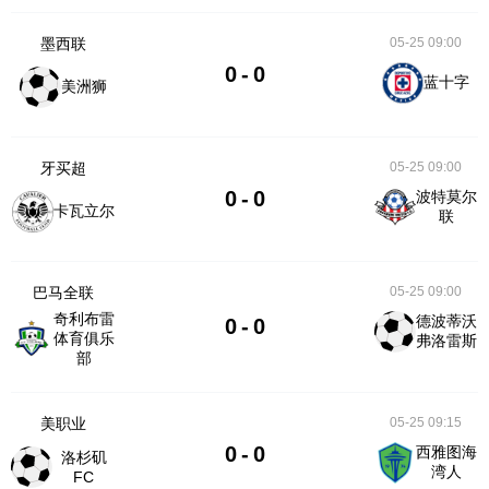
墨西联
05-25 09:00
0
-
0
蓝十字
美洲狮
牙买超
05-25 09:00
0
-
0
波特莫尔
卡瓦立尔
联
巴马全联
05-25 09:00
奇利布雷
德波蒂沃
0
-
0
体育俱乐
弗洛雷斯
部
美职业
05-25 09:15
0
-
0
西雅图海
洛杉矶
湾人
FC