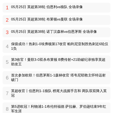
1
05月25日 英超第38轮 伯恩利vs狼队 全场录像
2
05月25日 英超第38轮 布莱顿vs曼联 全场录像
3
05月25日 英超第38轮 诺丁汉森林vs伯恩茅斯 全场录像
保级成功！热刺1-0埃弗顿第17收官 帕利尼亚制胜热刺近6轮仅
4
1负
第3收官！曼联3-0双杀布莱顿 B费传射+21助破纪录独享英超
5
助攻王
首次参加欧联！伯恩茅斯1-1森林收官 塔韦尼耶救主怀特远射
6
破门
英超收官丨伯恩利1-1狼队 榜尾大战握手言和 两队双双降入英
7
冠
第5进欧冠！利物浦1-1布伦特福德 萨拉赫、罗伯逊结束9年红
8
军生涯