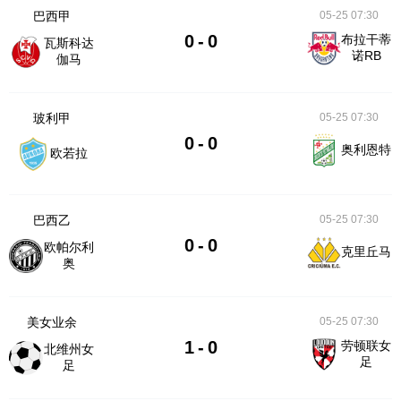
巴西甲
05-25 07:30
0
-
0
布拉干蒂
瓦斯科达
诺RB
伽马
玻利甲
05-25 07:30
0
-
0
奥利恩特
欧若拉
巴西乙
05-25 07:30
0
-
0
欧帕尔利
克里丘马
奥
美女业余
05-25 07:30
1
-
0
劳顿联女
北维州女
足
足