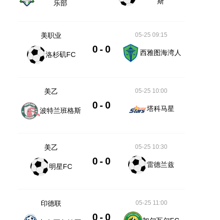
斯
乐部
美职业
05-25 09:15
0
-
0
西雅图海湾人
洛杉矶FC
美乙
05-25 10:00
0
-
0
塔科马星
波特兰班格斯
美乙
05-25 10:30
0
-
0
雷德兰兹
明星FC
印德联
05-25 11:00
0
-
0