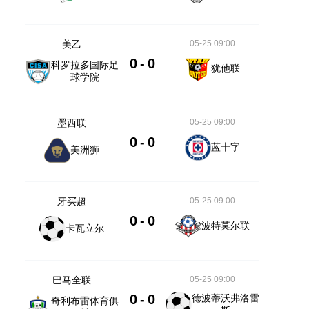
美乙
05-25 09:00
0
-
0
科罗拉多国际足
犹他联
球学院
墨西联
05-25 09:00
0
-
0
蓝十字
美洲狮
牙买超
05-25 09:00
0
-
0
波特莫尔联
卡瓦立尔
巴马全联
05-25 09:00
0
-
0
德波蒂沃弗洛雷
奇利布雷体育俱