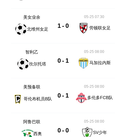
美女业余
05-25 07:30
1
-
0
劳顿联女足
北维州女足
智利乙
05-25 08:00
0
-
1
马加拉内斯
坎尔托塔
美预备联
05-25 08:00
0
-
1
多伦多FCB队
哥伦布机员B队
阿鲁巴联
05-25 08:00
0
-
0
SV少年
西奥