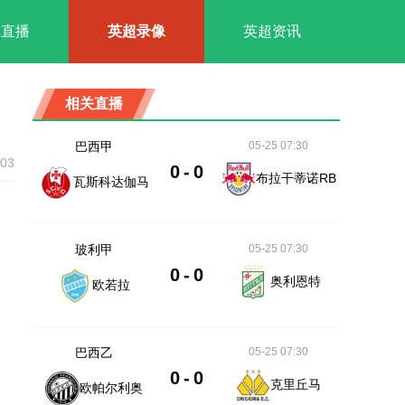
球直播
英超录像
英超资讯
相关直播
巴西甲
05-25 07:30
:03
0
-
0
布拉干蒂诺RB
瓦斯科达伽马
玻利甲
05-25 07:30
0
-
0
奥利恩特
欧若拉
巴西乙
05-25 07:30
0
-
0
克里丘马
欧帕尔利奥