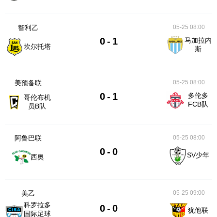
智利乙
05-25 08:00
0
-
1
马加拉内
坎尔托塔
斯
美预备联
05-25 08:00
0
-
1
多伦多
哥伦布机
FCB队
员B队
阿鲁巴联
05-25 08:00
0
-
0
SV少年
西奥
美乙
05-25 09:00
科罗拉多
0
-
0
犹他联
国际足球