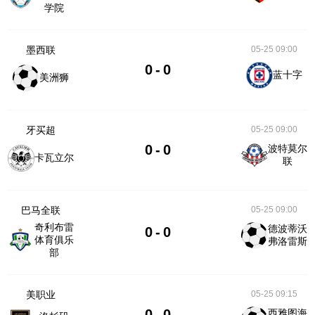
学院
墨西联
05-25 09:00
0
-
0
蓝十字
美洲狮
牙买超
05-25 09:00
0
-
0
波特莫尔
卡瓦立尔
联
巴马全联
05-25 09:00
奇利布雷
德波蒂沃
0
-
0
体育俱乐
弗洛雷斯
部
美职业
05-25 09:15
0
-
0
西雅图海