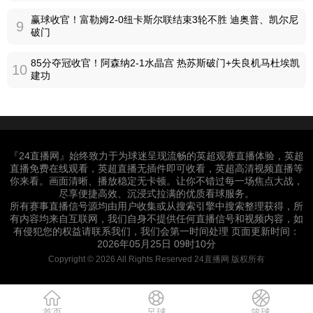
赢球收官！富勒姆2-0纽卡斯尔联结束3轮不胜 迪奥普、凯尔尼
9
破门
85分夺冠收官！阿森纳2-1水晶宫 热苏斯破门+失良机马杜埃凯
10
建功
『24直播网』始终致力于为球迷呈现流畅的英超观赛直播体验，英超
直播免费在线观看，英超直播无插件即可收看，英超高清视频直播等
你来看。画面清晰、播放稳定无卡顿。让你不错过每一场焦点大战，
尽享便捷高效、沉浸式拉满的优质看球服务。
所有赛事直播信号源均由用户收集或从搜索引擎中搜索整理获得，所
有内容均来自互联网，我们自身不提供任何直播信号和视频内容，如
有侵犯您的权益请联系我们，我们会第一时间处理 页面更新时间：
2026年05月25日 09时10分
Copyright © 2026 All Rights Reserved 24直播网 版权所有
首页
足球
篮球