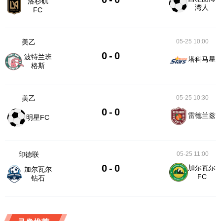
洛杉矶
湾人
FC
美乙
05-25 10:00
0
-
0
波特兰班
塔科马星
格斯
美乙
05-25 10:30
0
-
0
雷德兰兹
明星FC
印德联
05-25 11:00
0
-
0
加尔瓦尔
加尔瓦尔
FC
钻石