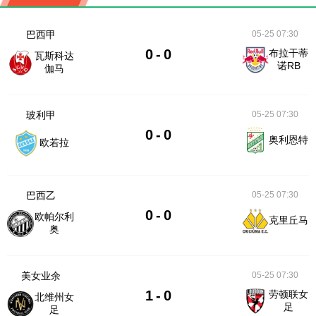
巴西甲
05-25 07:30
0
-
0
布拉干蒂
瓦斯科达
诺RB
伽马
玻利甲
05-25 07:30
0
-
0
奥利恩特
欧若拉
巴西乙
05-25 07:30
0
-
0
欧帕尔利
克里丘马
奥
美女业余
05-25 07:30
1
-
0
劳顿联女
北维州女
足
足