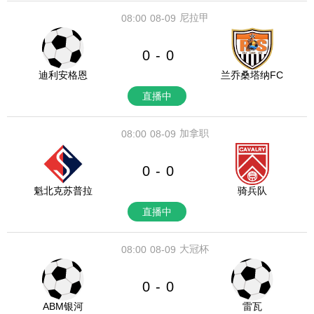
尼拉甲
08:00
08-09
0
0
-
迪利安格恩
兰乔桑塔纳FC
直播中
加拿职
08:00
08-09
0
0
-
魁北克苏普拉
骑兵队
直播中
大冠杯
08:00
08-09
0
0
-
ABM银河
雷瓦