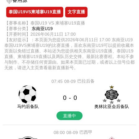
备用源
泰国U19VS柬埔寨U19直播
文字直播
【赛事名称】泰国U19 VS 柬埔寨U19直播
【赛事分类】
东南亚U19
【开赛时间】2026年06月11日 17:00
【友好提示】：本页面为您提供2026年06月11日 17:00 东南亚U19
泰国U19VS柬埔寨U19的比赛直播，喜欢东南亚U19可以提前收藏本
页面以免错过直播。本站还为您提供相关东南亚U19直播、泰国U19
直播、柬埔寨U19直播以及两队历史交锋、最新比赛赛程。本站不参
与制作、不存储任何资源由。如果本页面已过期，或者以上信号位都
无效，请进入主页查看最新直播新号。
巴拉后备
07:45
08-09
0
0
-
马约后备队
奥林比亚会后备队
直播中
巴西甲
08:00
08-09