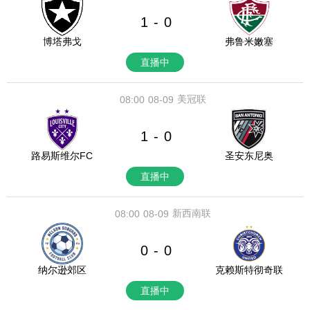
1
0
-
博塔弗戈
弗鲁米嫩塞
直播中
美冠联
08:00
08-09
1
0
-
路易斯维尔FC
圣安东尼奥
直播中
新西南联
08:00
08-09
0
0
-
纳尔逊郊区
克赖斯特彻奇联
直播中