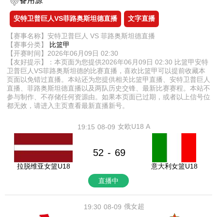
备用源
安特卫普巨人VS菲路奥斯坦德直播
文字直播
【赛事名称】安特卫普巨人 VS 菲路奥斯坦德直播
【赛事分类】
比篮甲
【开赛时间】2026年06月09日 02:30
【友好提示】：本页面为您提供2026年06月09日 02:30 比篮甲安特
卫普巨人VS菲路奥斯坦德的比赛直播，喜欢比篮甲可以提前收藏本
页面以免错过直播。本站还为您提供相关比篮甲直播、安特卫普巨人
直播、菲路奥斯坦德直播以及两队历史交锋、最新比赛赛程。本站不
参与制作、不存储任何资源由。如果本页面已过期，或者以上信号位
都无效，请进入主页查看最新直播新号。
女欧U18 A
19:15
08-09
52
69
-
拉脱维亚女篮U18
意大利女篮U18
直播中
俄女超
19:30
08-09