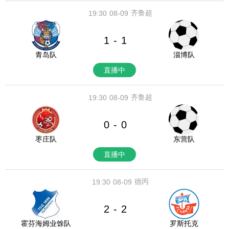
齐鲁超
19:30
08-09
1
1
-
青岛队
淄博队
直播中
齐鲁超
19:30
08-09
0
0
-
枣庄队
东营队
直播中
德丙
19:30
08-09
2
2
-
霍芬海姆业馀队
罗斯托克