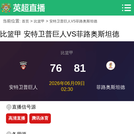
当前位置:
>
>
首页
比篮甲
安特卫普巨人VS菲路奥斯坦德
比篮甲 安特卫普巨人VS菲路奥斯坦德
比篮甲
76
81
2026年06月09日
安特卫普巨人
菲路奥斯坦德
02:30
直播信号源
高清直播
腾讯体育