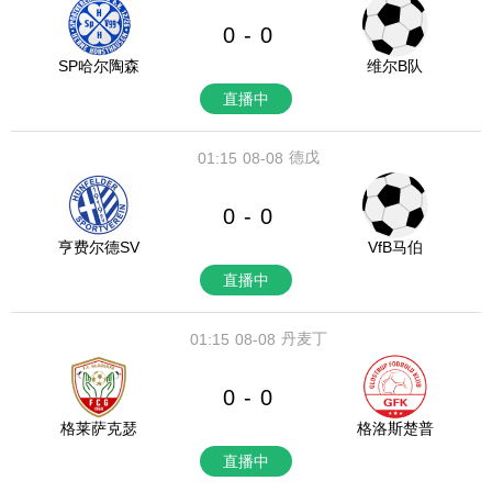
0
0
-
SP哈尔陶森
维尔B队
直播中
德戊
01:15
08-08
0
0
-
亨费尔德SV
VfB马伯
直播中
丹麦丁
01:15
08-08
0
0
-
格莱萨克瑟
格洛斯楚普
直播中