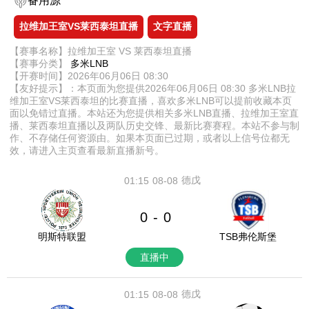
备用源
拉维加王室VS莱西泰坦直播
文字直播
【赛事名称】拉维加王室 VS 莱西泰坦直播
【赛事分类】
多米LNB
【开赛时间】2026年06月06日 08:30
【友好提示】：本页面为您提供2026年06月06日 08:30 多米LNB拉
维加王室VS莱西泰坦的比赛直播，喜欢多米LNB可以提前收藏本页
面以免错过直播。本站还为您提供相关多米LNB直播、拉维加王室直
播、莱西泰坦直播以及两队历史交锋、最新比赛赛程。本站不参与制
作、不存储任何资源由。如果本页面已过期，或者以上信号位都无
效，请进入主页查看最新直播新号。
德戊
01:15
08-08
0
0
-
明斯特联盟
TSB弗伦斯堡
直播中
德戊
01:15
08-08