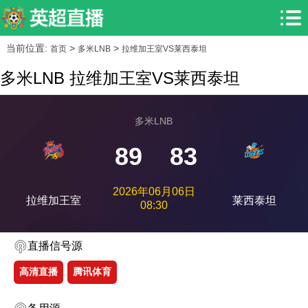
当前位置:
>
>
首页
多米LNB
拉维加王室VS莱西泰坦
多米LNB 拉维加王室VS莱西泰坦
多米LNB
89
83
2026年06月06日
拉维加王室
莱西泰坦
08:30
直播信号源
高清直播
腾讯体育