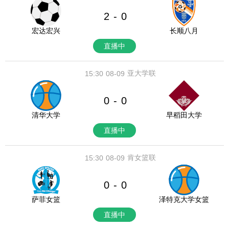
2
0
-
宏达宏兴
长顺八月
直播中
亚大学联
15:30
08-09
0
0
-
清华大学
早稻田大学
直播中
肯女篮联
15:30
08-09
0
0
-
萨菲女篮
泽特克大学女篮
直播中