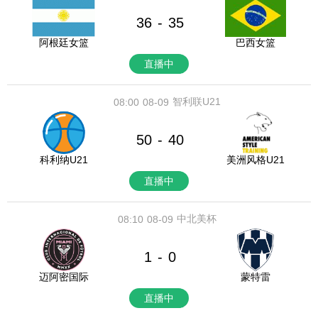
36
35
-
阿根廷女篮
巴西女篮
直播中
智利联U21
08:00
08-09
50
40
-
科利纳U21
美洲风格U21
直播中
中北美杯
08:10
08-09
1
0
-
迈阿密国际
蒙特雷
直播中