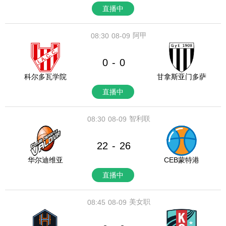
直播中
阿甲
08:30
08-09
0
0
-
科尔多瓦学院
甘拿斯亚门多萨
直播中
智利联
08:30
08-09
22
26
-
华尔迪维亚
CEB蒙特港
直播中
美女职
08:45
08-09