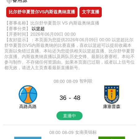
备用源
比尔舒华夏普尔VS内斯兹奥纳直播
文字直播
【赛事名称】比尔舒华夏普尔 VS 内斯兹奥纳直播
【赛事分类】
以篮超
【开赛时间】2026年06月09日 00:00
【友好提示】：本页面为您提供2026年06月09日 00:00 以篮超比尔
舒华夏普尔VS内斯兹奥纳的比赛直播，喜欢以篮超可以提前收藏本
页面以免错过直播。本站还为您提供相关以篮超直播、比尔舒华夏普
尔直播、内斯兹奥纳直播以及两队历史交锋、最新比赛赛程。本站不
参与制作、不存储任何资源由。如果本页面已过期，或者以上信号位
都无效，请进入主页查看最新直播新号。
智利联
08:00
08-09
36
48
-
高路高路
康塞普森
直播中
女南美锦标
08:00
08-09