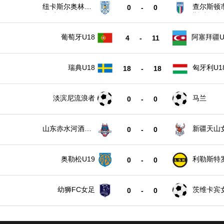
纽卡斯尔奥林匹
查尔斯顿
0
-
0
克后备队
斯后备队
葡萄牙U18
阿塞拜疆U
4
-
11
瑞典U18
匈牙利U1
18
-
18
淡滨尼流浪者
马兰
0
-
0
山东赤水河酒女
新疆天山
0
-
0
篮
奥勒松U19
利勒斯特罗
0
-
0
幼狮FC女足
茨维卡宾
0
-
0