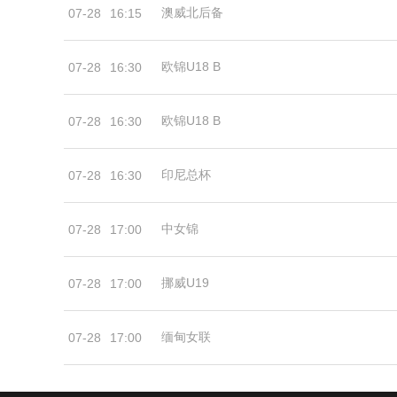
澳威北后备
07-28
16:15
欧锦U18 B
07-28
16:30
欧锦U18 B
07-28
16:30
印尼总杯
07-28
16:30
中女锦
07-28
17:00
挪威U19
07-28
17:00
缅甸女联
07-28
17:00