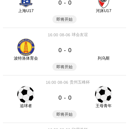
0
0
-
上海U17
河床U17
即将开始
球会友谊
16:00
08-06
0
0
-
波特洛体育会
列乌斯
即将开始
贵州五峰杯
16:00
08-06
0
0
-
追球者
王母青年
即将开始