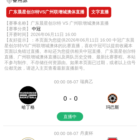
备用源
广东晨星创尔特VS广州联增城澳体直播
文字直播
【赛事名称】广东晨星创尔特 VS 广州联增城澳体直播
【赛事分类】
中冠
【开赛时间】2026年06月11日 16:00
【友好提示】：本页面为您提供2026年06月11日 16:00 中冠广东晨
星创尔特VS广州联增城澳体的比赛直播，喜欢中冠可以提前收藏本
页面以免错过直播。本站还为您提供相关中冠直播、广东晨星创尔特
直播、广州联增城澳体直播以及两队历史交锋、最新比赛赛程。本站
不参与制作、不存储任何资源由。如果本页面已过期，或者以上信号
位都无效，请进入主页查看最新直播新号。
瑞典乙
00:00
08-07
0
0
-
哈丁格
玛巴斯
直播中
丹麦杯
00:00
08-07