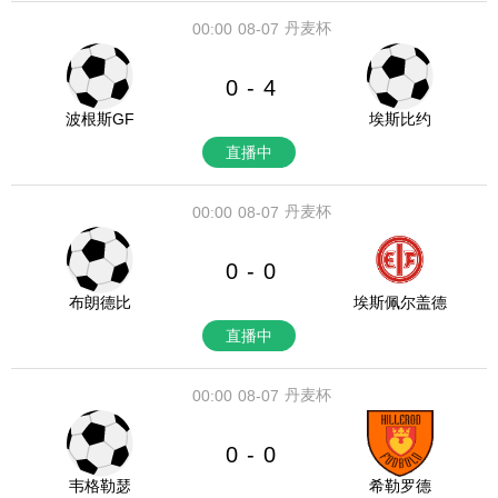
丹麦杯
00:00
08-07
0
4
-
波根斯GF
埃斯比约
直播中
丹麦杯
00:00
08-07
0
0
-
布朗德比
埃斯佩尔盖德
直播中
丹麦杯
00:00
08-07
0
0
-
韦格勒瑟
希勒罗德