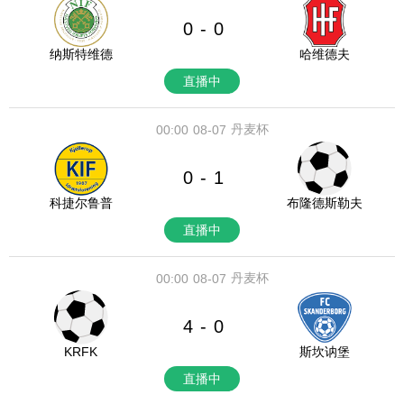
0
0
-
纳斯特维德
哈维德夫
直播中
丹麦杯
00:00
08-07
0
1
-
科捷尔鲁普
布隆德斯勒夫
直播中
丹麦杯
00:00
08-07
4
0
-
KRFK
斯坎讷堡
直播中