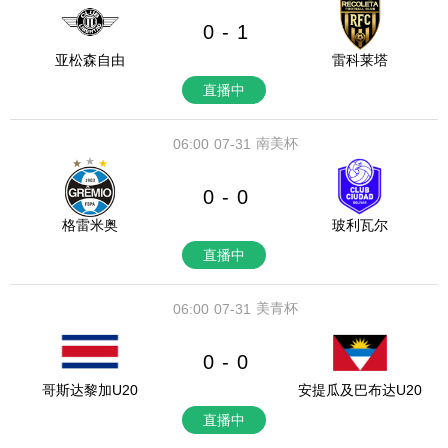
0
1
-
亚松森自由
雷科莱塔
直播中
南美杯
06:00
07-31
0
0
-
格雷米奥
玻利瓦尔
直播中
美青杯
06:00
07-31
0
0
-
哥斯达黎加U20
安提瓜及巴布达U20
直播中