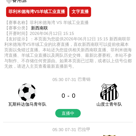
备用源
菲利米德海湾VS羊绒工业直播
文字直播
【赛事名称】菲利米德海湾 VS 羊绒工业直播
【赛事分类】
新西南联
【开赛时间】2026年06月12日 15:15
【友好提示】：本页面为您提供2026年06月12日 15:15 新西南联菲
利米德海湾VS羊绒工业的比赛直播，喜欢新西南联可以提前收藏本
页面以免错过直播。本站还为您提供相关新西南联直播、菲利米德海
湾直播、羊绒工业直播以及两队历史交锋、最新比赛赛程。本站不参
与制作、不存储任何资源由。如果本页面已过期，或者以上信号位都
无效，请进入主页查看最新直播新号。
巴青锦
05:30
07-31
0
0
-
瓦斯科达伽马青年队
山度士青年队
直播中
巴拉甲
05:30
07-31