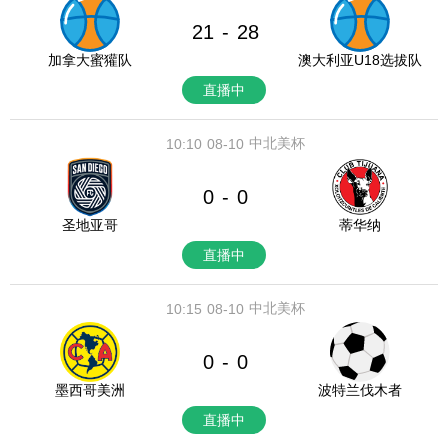
21
28
-
加拿大蜜獾队
澳大利亚U18选拔队
直播中
中北美杯
10:10
08-10
0
0
-
圣地亚哥
蒂华纳
直播中
中北美杯
10:15
08-10
0
0
-
墨西哥美洲
波特兰伐木者
直播中