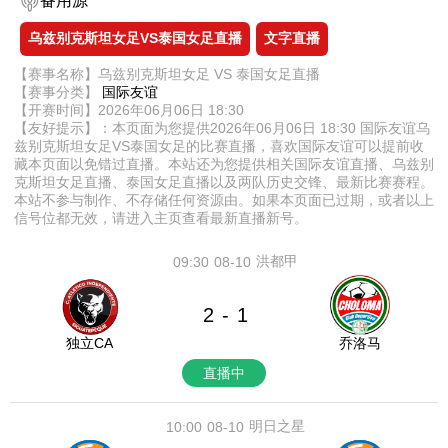
备用源
乌兹别克斯坦女足VS泰国女足直播
文字直播
【赛事名称】乌兹别克斯坦女足 VS 泰国女足直播
【赛事分类】
国际友谊
【开赛时间】2026年06月06日 18:30
【友好提示】：本页面为您提供2026年06月06日 18:30 国际友谊乌
兹别克斯坦女足VS泰国女足的比赛直播，喜欢国际友谊可以提前收
藏本页面以免错过直播。本站还为您提供相关国际友谊直播、乌兹别
克斯坦女足直播、泰国女足直播以及两队历史交锋、最新比赛赛程。
本站不参与制作、不存储任何资源由。如果本页面已过期，或者以上
信号位都无效，请进入主页查看最新直播新号。
洪都甲
09:30
08-10
2
1
-
独立CA
乔洛马
直播中
明日之星
10:00
08-10