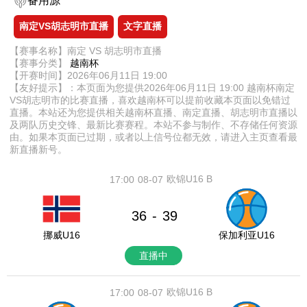
备用源
南定VS胡志明市直播
文字直播
【赛事名称】南定 VS 胡志明市直播
【赛事分类】
越南杯
【开赛时间】2026年06月11日 19:00
【友好提示】：本页面为您提供2026年06月11日 19:00 越南杯南定
VS胡志明市的比赛直播，喜欢越南杯可以提前收藏本页面以免错过
直播。本站还为您提供相关越南杯直播、南定直播、胡志明市直播以
及两队历史交锋、最新比赛赛程。本站不参与制作、不存储任何资源
由。如果本页面已过期，或者以上信号位都无效，请进入主页查看最
新直播新号。
欧锦U16 B
17:00
08-07
36
39
-
挪威U16
保加利亚U16
直播中
欧锦U16 B
17:00
08-07