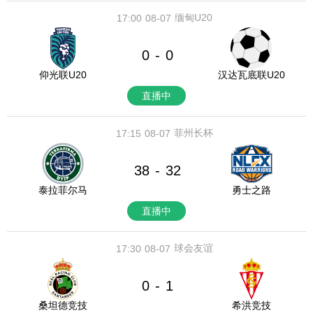
缅甸U20
17:00
08-07
0
0
-
仰光联U20
汉达瓦底联U20
直播中
菲州长杯
17:15
08-07
38
32
-
泰拉菲尔马
勇士之路
直播中
球会友谊
17:30
08-07
0
1
-
桑坦德竞技
希洪竞技