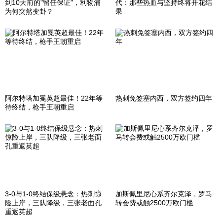
到10天前的"留任保证"，利物浦
代：那些热血与坚持终将开花结
为何突然变卦？
果
阿尔特塔加冕英超最佳！22年等
热刺免签塞内西，双方签约四年
待终结，枪手王朝重启
3-0与1-0终结保级悬念：热刺惊
加斯佩里尼心系齐尔克泽，罗马
险上岸，三队降级，三张老面孔
转会费或触2500万欧门槛
重返英超