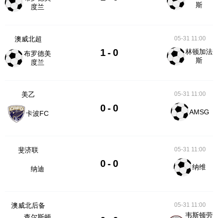
斯
度兰
澳威北超
05-31 11:00
1
-
0
林顿加法
布罗德美
斯
度兰
美乙
05-31 11:00
0
-
0
AMSG
卡波FC
斐济联
05-31 11:00
0
-
0
纳维
纳迪
澳威北后备
05-31 11:00
韦斯顿劳
查尔斯顿