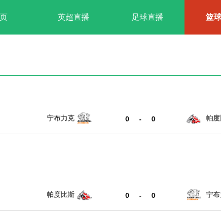
页
英超直播
足球直播
篮
宁布力克
帕度
0
-
0
帕度比斯
宁布
0
-
0