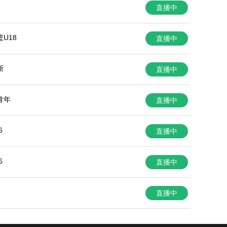
直播中
U18
直播中
斯
直播中
青年
直播中
6
直播中
6
直播中
直播中