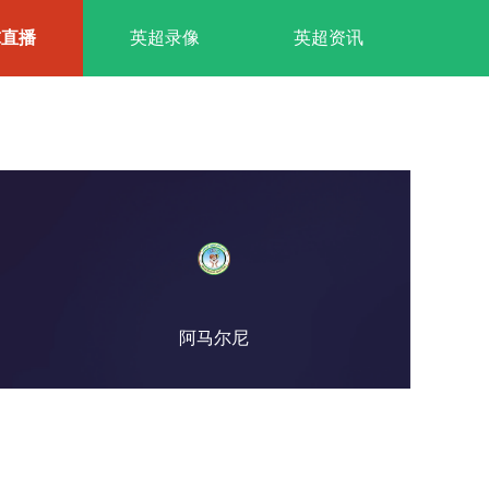
球直播
英超录像
英超资讯
阿马尔尼