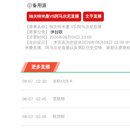
备用源
纳夫特米桑VS阿马尔尼直播
文字直播
【赛事名称】纳夫特米桑 VS 阿马尔尼直播
【赛事分类】
伊拉联
【开赛时间】2026年06月04日 23:00
【友好提示】：本页面为您提供2026年06月04日 23
米桑直播、阿马尔尼直播以及两队历史交锋、最新比赛赛
更多直播
女欧U18 A
08-07
02:30
英联杯
08-07
02:45
欧协联
08-07
02:45