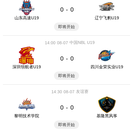
0
0
-
山东高速U19
辽宁飞豹U19
即将开始
中国NBL U19
14:00
08-07
0
0
-
深圳領航者U19
四川金荣实业U19
即将开始
友谊赛
14:30
08-07
0
0
-
黎明技术学院
基隆黑风筝
即将开始