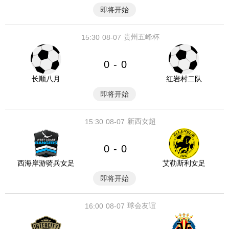
即将开始
贵州五峰杯
15:30
08-07
0
0
-
长顺八月
红岩村二队
即将开始
新西女超
15:30
08-07
0
0
-
西海岸游骑兵女足
艾勒斯利女足
即将开始
球会友谊
16:00
08-07