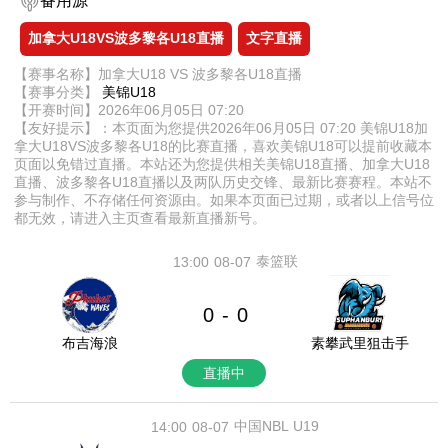
备用源
加拿大U18VS波多黎各U18直播
文字直播
【赛事名称】加拿大U18 VS 波多黎各U18直播
【赛事分类】
美锦U18
【开赛时间】2026年06月05日 07:20
【友好提示】：本页面为您提供2026年06月05日 07:20 美锦U18加
拿大U18VS波多黎各U18的比赛直播，喜欢美锦U18可以提前收藏本
页面以免错过直播。本站还为您提供相关美锦U18直播、加拿大U18
直播、波多黎各U18直播以及两队历史交锋、最新比赛赛程。本站不
参与制作、不存储任何资源由。如果本页面已过期，或者以上信号位
都无效，请进入主页查看最新直播新号。
泰篮联
13:00
08-07
0
0
-
布吉海浪
素攀武里狙击手
直播中
中国NBL U19
14:00
08-07