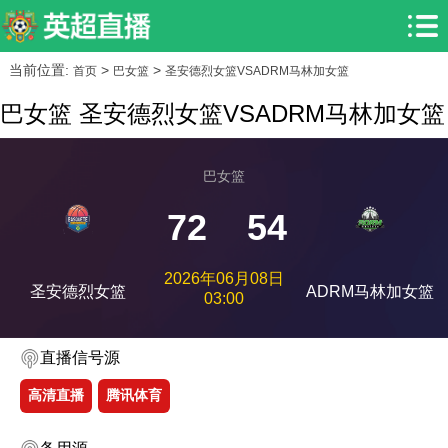
当前位置:
>
>
首页
巴女篮
圣安德烈女篮VSADRM马林加女篮
巴女篮 圣安德烈女篮VSADRM马林加女篮
巴女篮
72
54
2026年06月08日
圣安德烈女篮
ADRM马林加女篮
03:00
直播信号源
高清直播
腾讯体育