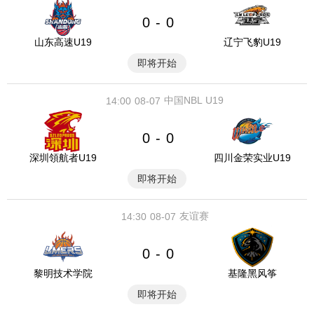
0
0
-
山东高速U19
辽宁飞豹U19
即将开始
中国NBL U19
14:00
08-07
0
0
-
深圳領航者U19
四川金荣实业U19
即将开始
友谊赛
14:30
08-07
0
0
-
黎明技术学院
基隆黑风筝
即将开始