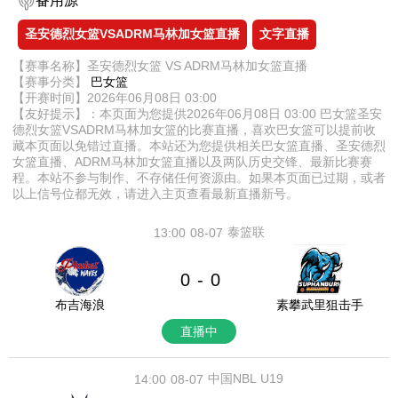
备用源
圣安德烈女篮VSADRM马林加女篮直播
文字直播
【赛事名称】圣安德烈女篮 VS ADRM马林加女篮直播
【赛事分类】
巴女篮
【开赛时间】2026年06月08日 03:00
【友好提示】：本页面为您提供2026年06月08日 03:00 巴女篮圣安
德烈女篮VSADRM马林加女篮的比赛直播，喜欢巴女篮可以提前收
藏本页面以免错过直播。本站还为您提供相关巴女篮直播、圣安德烈
女篮直播、ADRM马林加女篮直播以及两队历史交锋、最新比赛赛
程。本站不参与制作、不存储任何资源由。如果本页面已过期，或者
以上信号位都无效，请进入主页查看最新直播新号。
泰篮联
13:00
08-07
0
0
-
布吉海浪
素攀武里狙击手
直播中
中国NBL U19
14:00
08-07