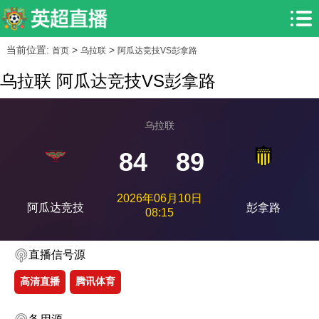
当前位置:
>
>
首页
乌拉联
阿瓜达竞技VS彭拿路
乌拉联 阿瓜达竞技VS彭拿路
乌拉联
84
89
2026年06月10日
阿瓜达竞技
彭拿路
08:15
直播信号源
高清直播
腾讯体育