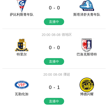
0
0
-
萨比利斯青年队
斯塔泽舒夫青年队
直播中
德地区
20:00
08-08
0
0
-
特里尔
巴洛克斯塔特
直播中
挪超
20:00
08-08
0
1
-
瓦勒伦加
博德闪耀
直播中