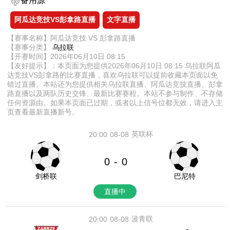
备用源
阿瓜达竞技VS彭拿路直播
文字直播
【赛事名称】阿瓜达竞技 VS 彭拿路直播
【赛事分类】
乌拉联
【开赛时间】2026年06月10日 08:15
【友好提示】：本页面为您提供2026年06月10日 08:15 乌拉联阿瓜
达竞技VS彭拿路的比赛直播，喜欢乌拉联可以提前收藏本页面以免
错过直播。本站还为您提供相关乌拉联直播、阿瓜达竞技直播、彭拿
路直播以及两队历史交锋、最新比赛赛程。本站不参与制作、不存储
任何资源由。如果本页面已过期，或者以上信号位都无效，请进入主
页查看最新直播新号。
英联杯
20:00
08-08
0
0
-
剑桥联
巴尼特
直播中
波青联
20:00
08-08