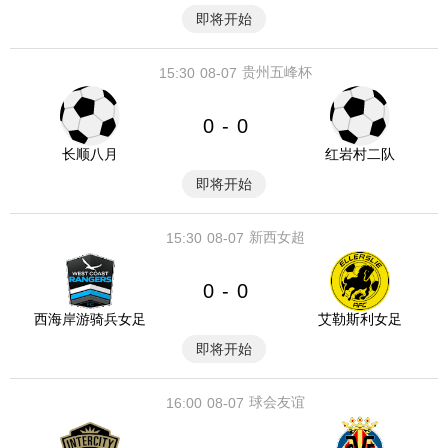
即将开始
贵州五峰杯
15:30
08-07
0
0
-
长顺八月
红岩村二队
即将开始
新西女超
15:30
08-07
0
0
-
西海岸游骑兵女足
艾勒斯利女足
即将开始
球会友谊
16:00
08-07