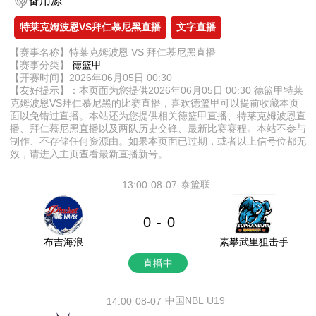
备用源
特莱克姆波恩VS拜仁慕尼黑直播
文字直播
【赛事名称】特莱克姆波恩 VS 拜仁慕尼黑直播
【赛事分类】
德篮甲
【开赛时间】2026年06月05日 00:30
【友好提示】：本页面为您提供2026年06月05日 00:30 德篮甲特莱
克姆波恩VS拜仁慕尼黑的比赛直播，喜欢德篮甲可以提前收藏本页
面以免错过直播。本站还为您提供相关德篮甲直播、特莱克姆波恩直
播、拜仁慕尼黑直播以及两队历史交锋、最新比赛赛程。本站不参与
制作、不存储任何资源由。如果本页面已过期，或者以上信号位都无
效，请进入主页查看最新直播新号。
泰篮联
13:00
08-07
0
0
-
布吉海浪
素攀武里狙击手
直播中
中国NBL U19
14:00
08-07