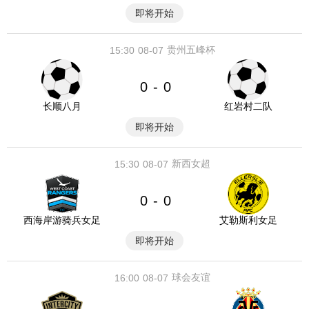
即将开始
贵州五峰杯
15:30
08-07
0
0
-
长顺八月
红岩村二队
即将开始
新西女超
15:30
08-07
0
0
-
西海岸游骑兵女足
艾勒斯利女足
即将开始
球会友谊
16:00
08-07