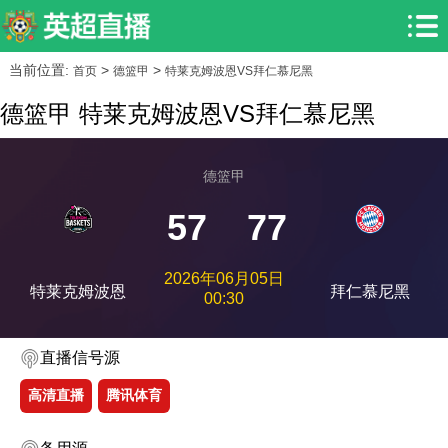
当前位置:
>
>
首页
德篮甲
特莱克姆波恩VS拜仁慕尼黑
德篮甲 特莱克姆波恩VS拜仁慕尼黑
德篮甲
57
77
2026年06月05日
特莱克姆波恩
拜仁慕尼黑
00:30
直播信号源
高清直播
腾讯体育