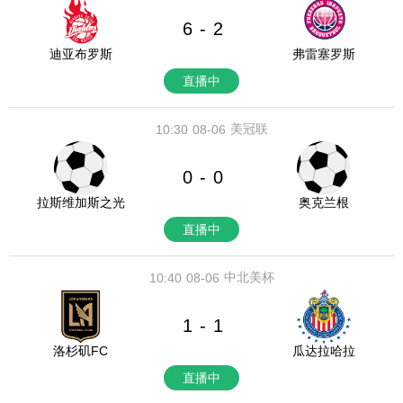
6
2
-
迪亚布罗斯
弗雷塞罗斯
直播中
美冠联
10:30
08-06
0
0
-
拉斯维加斯之光
奥克兰根
直播中
中北美杯
10:40
08-06
1
1
-
洛杉矶FC
瓜达拉哈拉
直播中