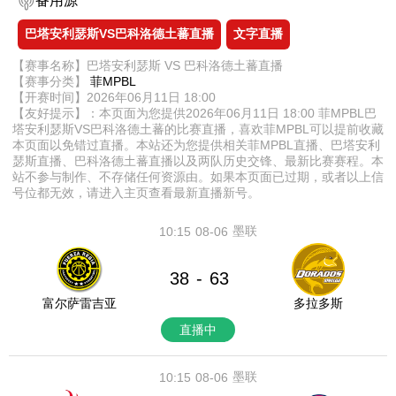
备用源
巴塔安利瑟斯VS巴科洛德土蕃直播
文字直播
【赛事名称】巴塔安利瑟斯 VS 巴科洛德土蕃直播
【赛事分类】
菲MPBL
【开赛时间】2026年06月11日 18:00
【友好提示】：本页面为您提供2026年06月11日 18:00 菲MPBL巴
塔安利瑟斯VS巴科洛德土蕃的比赛直播，喜欢菲MPBL可以提前收藏
本页面以免错过直播。本站还为您提供相关菲MPBL直播、巴塔安利
瑟斯直播、巴科洛德土蕃直播以及两队历史交锋、最新比赛赛程。本
站不参与制作、不存储任何资源由。如果本页面已过期，或者以上信
号位都无效，请进入主页查看最新直播新号。
墨联
10:15
08-06
38
63
-
富尔萨雷吉亚
多拉多斯
直播中
墨联
10:15
08-06