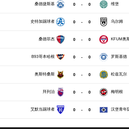
桑德捷斯基
维堡
0
-
0
史特加踢球者
乌尔姆
0
-
0
桑德菲杰
KFUM奥
0
-
0
B93哥本哈根
罗斯基德
0
-
0
奥斯特桑斯
松兹瓦尔
0
-
0
拜列治
梅明根
0
-
0
艾默当踢球者
汉堡青年
0
-
0