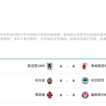
:00 韩大学联成均馆大学VS明知大学的比赛直播，喜欢韩大学联可以提前
比赛赛程。本站不参与制作、不存储任何资源由。如果本页面已过期，或
慕尼黑1860
奥格斯堡
0
-
0
布尔诺
利贝雷茨
0
-
0
弗雷姆
赫斯霍尔
0
-
0