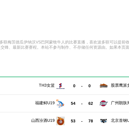
:00 波多联梅茨德瓜伊纳沃VS巴阿蒙牧牛人的比赛直播，喜欢波多联可以
史交锋、最新比赛赛程。本站不参与制作、不存储任何资源由。如果本页
TH3女篮
股票鹰派
0
-
0
福建鲟U19
广州朗肽海
54
-
62
山西汾酒U19
北京首钢U
53
-
78