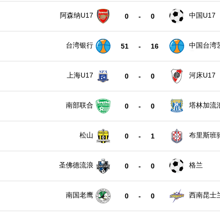
阿森纳U17
中国U17
0
-
0
台湾银行
中国台湾
51
-
16
学
上海U17
河床U17
0
-
0
南部联合
塔林加流
0
-
0
松山
布里斯班
0
-
1
圣佛德流浪
格兰
0
-
0
南国老鹰
西南昆士
0
-
0