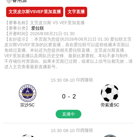
备用源
文茨皮尔斯VSVEF里加直播
文字直播
【赛事名称】文茨皮尔斯 VS VEF里加直播
【赛事分类】
爱拉联
【开赛时间】2026年08月21日 01:30
【友好提示】：本页面为您提供2026年08月21日 01:30 爱拉联文茨
皮尔斯VSVEF里加的比赛直播，喜欢爱拉联可以提前收藏本页面以
免错过直播。本站还为您提供相关爱拉联直播、文茨皮尔斯直播、
VEF里加直播以及两队历史交锋、最新比赛赛程。本站不参与制作、
不存储任何资源由。如果本页面已过期，或者以上信号位都无效，请
进入主页查看最新直播新号。
印西隆联
15:30
08-10
0
2
-
宗沙SC
劳索通SC
直播中
印西隆联
15:30
08-10