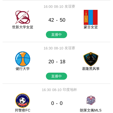
友谊赛
16:00
08-10
42
50
-
世新大学女篮
蒙古女篮
直播中
友谊赛
16:30
08-10
20
18
-
健行大学
基隆黑风筝
直播中
印度地杯
16:30
08-10
0
0
-
邦警察FC
朗莱文佩MLS