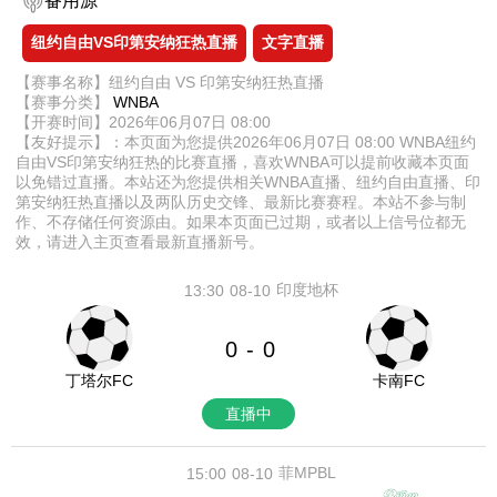
备用源
纽约自由VS印第安纳狂热直播
文字直播
【赛事名称】纽约自由 VS 印第安纳狂热直播
【赛事分类】
WNBA
【开赛时间】2026年06月07日 08:00
【友好提示】：本页面为您提供2026年06月07日 08:00 WNBA纽约
自由VS印第安纳狂热的比赛直播，喜欢WNBA可以提前收藏本页面
以免错过直播。本站还为您提供相关WNBA直播、纽约自由直播、印
第安纳狂热直播以及两队历史交锋、最新比赛赛程。本站不参与制
作、不存储任何资源由。如果本页面已过期，或者以上信号位都无
效，请进入主页查看最新直播新号。
印度地杯
13:30
08-10
0
0
-
丁塔尔FC
卡南FC
直播中
菲MPBL
15:00
08-10