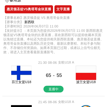
备用源
惠灵顿圣徒VS奥塔哥金块直播
文字直播
【赛事名称】惠灵顿圣徒 VS 奥塔哥金块直播
【赛事分类】
新西联
【开赛时间】2026年06月07日 11:00
【友好提示】：本页面为您提供2026年06月07日 11:00 新西联惠灵
顿圣徒VS奥塔哥金块的比赛直播，喜欢新西联可以提前收藏本页面
以免错过直播。本站还为您提供相关新西联直播、惠灵顿圣徒直播、
奥塔哥金块直播以及两队历史交锋、最新比赛赛程。本站不参与制
作、不存储任何资源由。如果本页面已过期，或者以上信号位都无
效，请进入主页查看最新直播新号。
女欧U18 A
21:30
08-06
65
55
-
芬兰女篮U18
波兰女篮U18
直播中
女欧U18 A
21:45
08-06