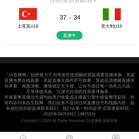
欧锦U16 A
18:00
08-09
37
34
-
土耳其U16
意大利U16
直播中
『24直播网』始终致力于为球迷呈现流畅的英超观赛直播体验，英超
直播免费在线观看，英超直播无插件即可收看，英超高清视频直播等
你来看。画面清晰、播放稳定无卡顿。让你不错过每一场焦点大战，
尽享便捷高效、沉浸式拉满的优质看球服务。
所有赛事直播信号源均由用户收集或从搜索引擎中搜索整理获得，所
有内容均来自互联网，我们自身不提供任何直播信号和视频内容，如
有侵犯您的权益请联系我们，我们会第一时间处理 页面更新时间：
2026年08月09日 19时55分
Copyright © 2026 All Rights Reserved 24直播网 版权所有