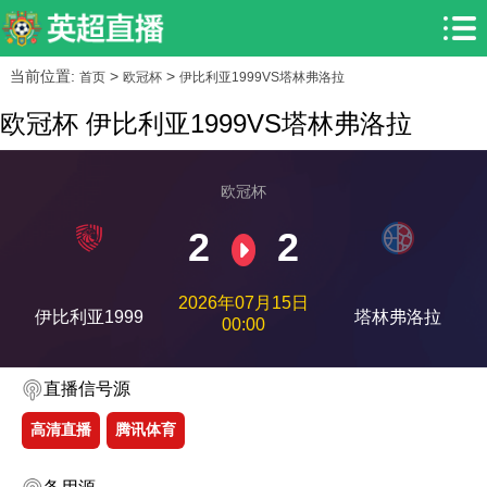
当前位置:
>
>
首页
欧冠杯
伊比利亚1999VS塔林弗洛拉
欧冠杯 伊比利亚1999VS塔林弗洛拉
欧冠杯
2
2
2026年07月15日
伊比利亚1999
塔林弗洛拉
00:00
直播信号源
高清直播
腾讯体育