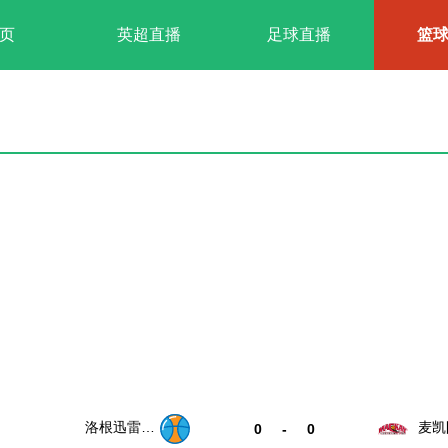
页
英超直播
足球直播
篮
洛根迅雷女
麦凯
0
-
0
篮
篮