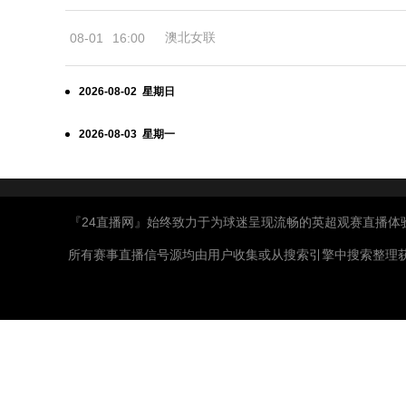
澳北女联
08-01
16:00
2026-08-02 星期日
2026-08-03 星期一
『24直播网』始终致力于为球迷呈现流畅的英超观赛直播
所有赛事直播信号源均由用户收集或从搜索引擎中搜索整理