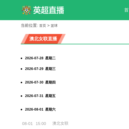
首
当前位置:
>
首页
篮球
澳北女联直播
2026-07-28 星期二
2026-07-29 星期三
2026-07-30 星期四
2026-07-31 星期五
2026-08-01 星期六
澳北女联
08-01
15:00