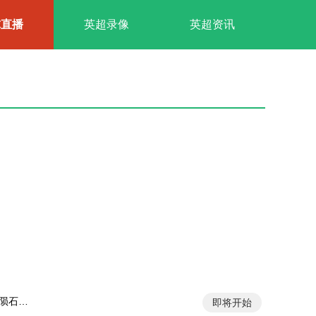
球直播
英超录像
英超资讯
陨石女
即将开始