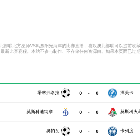
:00 澳北部联北方巫师VS凤凰阳光海岸的比赛直播，喜欢澳北部联可以提
、最新比赛赛程。本站不参与制作、不存储任何资源由。如果本页面已过
塔林弗洛拉
潭美卡
0
-
0
莫斯科迪纳摩青
莫斯科火
0
-
0
年队
年队
奥帕瓦
卡列度
0
-
0