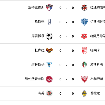
亚特兰提斯
拉迪恩雷
0
-
0
乌斯季
切斯卡阿
0
-
0
库雷撒勒
哈留足球
0
-
0
杜库拉
哈纳卡
0
-
0
维拉斯姆
济斯科夫
0
-
0
纽伦堡青年队
布赫巴赫
0
-
0
奇芬
普拉尼
0
-
0