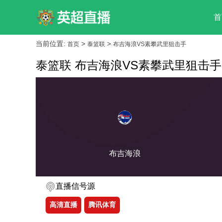
首
当前位置:
>
>
首页
泰篮联
布吉海浪VS素攀武里狙击手
泰篮联 布吉海浪VS素攀武里狙击手
布吉海浪
直播信号源
高清直播
腾讯体育