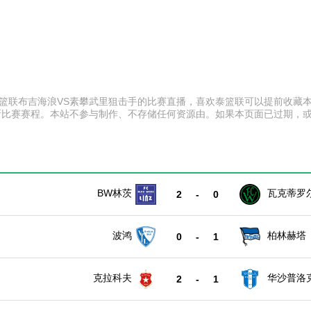
:00 泰篮联布吉海浪VS素攀武里狙击手的比赛直播，喜欢泰篮联可以提前
新比赛赛程。本站不参与制作、不存储任何资源由。如果本页面已过期，
BW林茨
瓦克蒂罗
2
-
0
波鸿
柏林赫塔
0
-
1
克拉科夫
华沙普洛
2
-
1