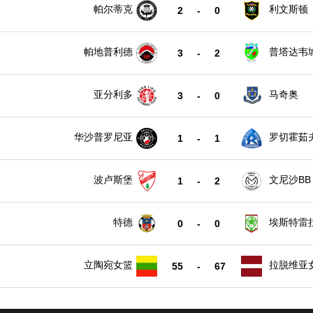
帕尔蒂克
利文斯顿
2
-
0
帕地普利德
普塔达韦
3
-
2
亚分利多
马奇奥
3
-
0
华沙普罗尼亚
罗切霍茹
1
-
1
波卢斯堡
文尼沙BB
1
-
2
特德
埃斯特雷
0
-
0
立陶宛女篮
拉脱维亚
55
-
67