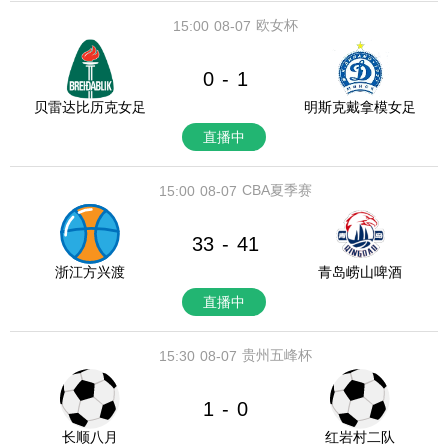
欧女杯
15:00
08-07
0
1
-
贝雷达比历克女足
明斯克戴拿模女足
直播中
CBA夏季赛
15:00
08-07
33
41
-
浙江方兴渡
青岛崂山啤酒
直播中
贵州五峰杯
15:30
08-07
1
0
-
长顺八月
红岩村二队