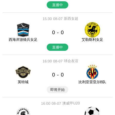
直播中
新西女超
15:30
08-07
0
0
-
西海岸游骑兵女足
艾勒斯利女足
直播中
球会友谊
16:00
08-07
0
0
-
英特城
比利亚雷亚尔B队
即将开始
澳威甲U20
16:00
08-07