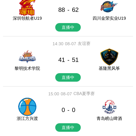
88
62
-
深圳領航者U19
四川金荣实业U19
直播中
友谊赛
14:30
08-07
41
51
-
黎明技术学院
基隆黑风筝
直播中
CBA夏季赛
15:00
08-07
0
0
-
浙江方兴渡
青岛崂山啤酒
直播中