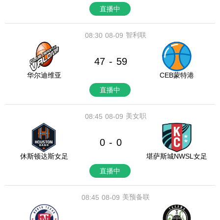
直播中
智利联
08:30
08-09
47
59
-
华尔迪维亚
CEB蒙特港
直播中
美女职
08:45
08-09
0
0
-
休斯顿达斯女足
堪萨斯城NWSL女足
直播中
美预备联
08:45
08-09