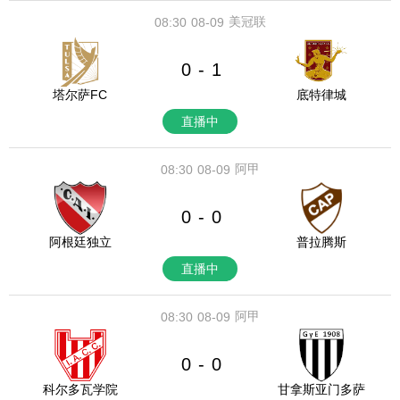
美冠联
08:30
08-09
0
1
-
塔尔萨FC
底特律城
直播中
阿甲
08:30
08-09
0
0
-
阿根廷独立
普拉腾斯
直播中
阿甲
08:30
08-09
0
0
-
科尔多瓦学院
甘拿斯亚门多萨