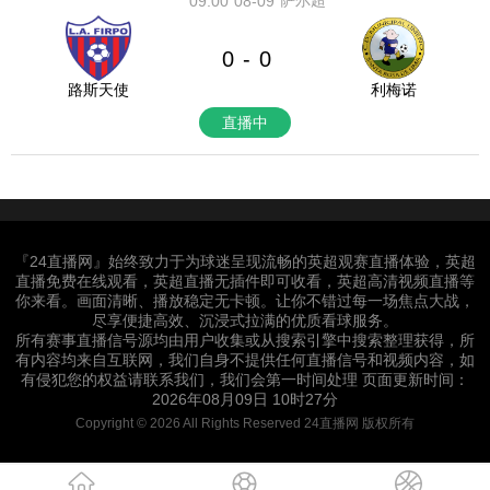
萨尔超
09:00
08-09
0
0
-
路斯天使
利梅诺
直播中
『24直播网』始终致力于为球迷呈现流畅的英超观赛直播体验，英超
直播免费在线观看，英超直播无插件即可收看，英超高清视频直播等
你来看。画面清晰、播放稳定无卡顿。让你不错过每一场焦点大战，
尽享便捷高效、沉浸式拉满的优质看球服务。
所有赛事直播信号源均由用户收集或从搜索引擎中搜索整理获得，所
有内容均来自互联网，我们自身不提供任何直播信号和视频内容，如
有侵犯您的权益请联系我们，我们会第一时间处理 页面更新时间：
2026年08月09日 10时27分
Copyright © 2026 All Rights Reserved 24直播网 版权所有