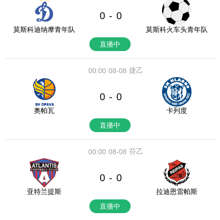
0
0
-
莫斯科迪纳摩青年队
莫斯科火车头青年队
直播中
捷乙
00:00
08-08
0
0
-
奥帕瓦
卡列度
直播中
芬乙
00:00
08-08
0
0
-
亚特兰提斯
拉迪恩雷帕斯
直播中