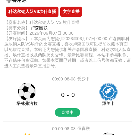
备用源
科达尔钢人队VS埃什直播
文字直播
【赛事名称】科达尔钢人队 VS 埃什直播
【赛事分类】
卢森国联
【开赛时间】2026年06月07日 00:00
【友好提示】：本页面为您提供2026年06月07日 00:00 卢森国联科
达尔钢人队VS埃什的比赛直播，喜欢卢森国联可以提前收藏本页面
以免错过直播。本站还为您提供相关卢森国联直播、科达尔钢人队直
播、埃什直播以及两队历史交锋、最新比赛赛程。本站不参与制作、
不存储任何资源由。如果本页面已过期，或者以上信号位都无效，请
进入主页查看最新直播新号。
爱沙甲
00:00
08-08
0
0
-
塔林弗洛拉
潭美卡
直播中
俄青联
00:00
08-08